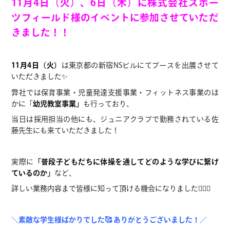
11月4日（火）、6日（木）に株式会社スポー
ツフィールド様のイベントに参加させていただ
きました！！
11月4日（火）
は東京都の新宿NSビルにてブースを出展させて
いただきました✨
弊社では保育事業・児童発達支援事業・フィットネス事業のほ
かに「
幼児教室事業」
も行っており、
当日は採用担当の他にも、ジュニアクラブで勤務されている佐
藤先生にも来ていただきました！
実際に
「普段子どもだちに体操を通してどのような学びに繋げ
ているのか」
など、
詳しい業務内容まで皆様に知って頂ける機会になりました🤸🏻‍♂️
＼素敵な学生様ばかりでした🥰 ありがとうございました！／